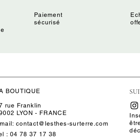
s
Paiement
Ech
sécurisé
off
ne
A BOUTIQUE
SU
7 rue Franklin
9002 LYON - FRANCE
Ins
êtr
mail: contact@lesthes-surterre.com
dé
el : 04 78 37 17 38