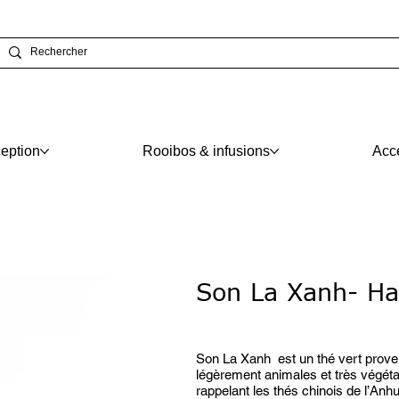
eption
Rooibos & infusions
Acc
Son La Xanh- Ha
Prix
À partir de
12,45 €
Son La Xanh est un thé vert proven
légèrement animales et très végéta
rappelant les thés chinois de l’Anh