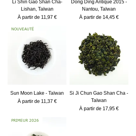
Li Shin Gao Shan Cha-
Dong Ding Antique 2015 -
Lishan, Taïwan
Nantou, Taïwan
Prix promotionnel
Prix promotionnel
À partir de
11,97 €
À partir de
14,45 €
NOUVEAUTÉ
Sun Moon Lake - Taïwan
Si Ji Chun Gao Shan Cha -
Taïwan
Prix promotionnel
À partir de
11,37 €
Prix promotionnel
À partir de
17,95 €
PRIMEUR 2026