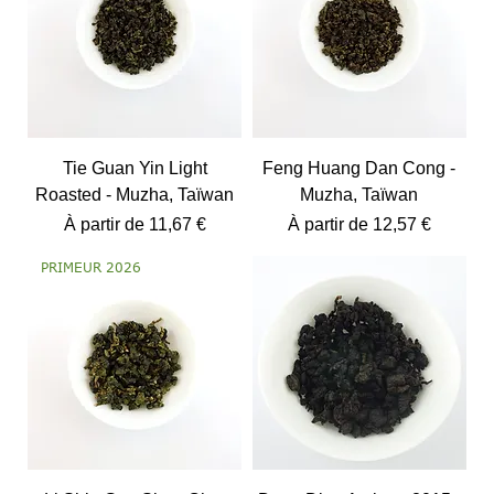
Tie Guan Yin Light
Feng Huang Dan Cong -
Roasted - Muzha, Taïwan
Muzha, Taïwan
Prix promotionnel
Prix promotionnel
À partir de
11,67 €
À partir de
12,57 €
PRIMEUR 2026