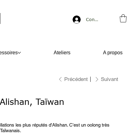
Connexion
essoires
Ateliers
A propos
Précédent
Suivant
Alishan, Taïwan
ations les plus réputés d'Alishan. C'est un oolong très
s Taïwanais.