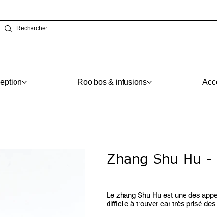
eption
Rooibos & infusions
Acc
Zhang Shu Hu - 
Prix
À partir de
12,27 €
Le zhang Shu Hu est une des appell
difficile à trouver car très prisé de