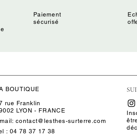
s
Paiement
Ech
sécurisé
off
ne
A BOUTIQUE
SU
7 rue Franklin
9002 LYON - FRANCE
Ins
êtr
mail: contact@lesthes-surterre.com
dé
el : 04 78 37 17 38