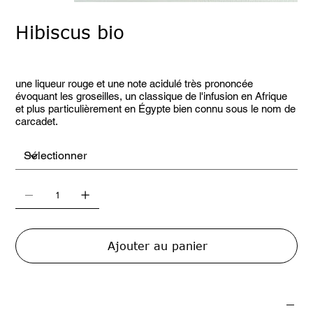
Hibiscus bio
Prix
8,90 €
une liqueur rouge et une note acidulé très prononcée
évoquant les groseilles, un classique de l'infusion en Afrique
et plus particulièrement en Égypte bien connu sous le nom de
carcadet.
Ajouter au panier
Préparation