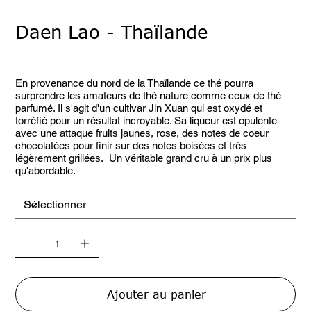
Daen Lao - Thaïlande
Prix
À partir de
16,90 €
En provenance du nord de la Thaïlande ce thé pourra
surprendre les amateurs de thé nature comme ceux de thé
parfumé. Il s'agit d'un cultivar Jin Xuan qui est oxydé et
torréfié pour un résultat incroyable. Sa liqueur est opulente
avec une attaque fruits jaunes, rose, des notes de coeur
chocolatées pour finir sur des notes boisées et très
légèrement grillées. Un véritable grand cru à un prix plus
qu'abordable.
Ajouter au panier